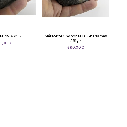
te NWA 253
Météorite Chondrite L6 Ghadames
281 gr
5,00 €
680,00 €