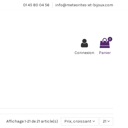
01 45 80 04 56
info@meteorites-et-bijoux.com
0
Connexion
Panier
Affichage 1-21 de 21 article(s)
Prix, croissant
21