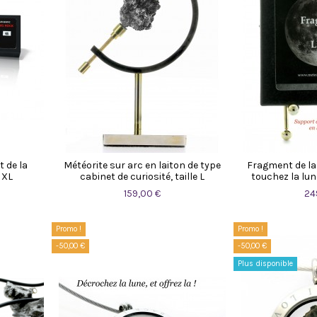
 de la
Météorite sur arc en laiton de type
Fragment de la 
 XL
cabinet de curiosité, taille L
touchez la lun
159,00 €
24
Promo !
Promo !
-50,00 €
-50,00 €
Plus disponible