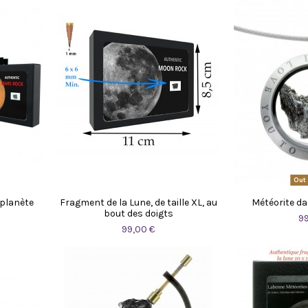
Out 
 planète
Fragment de la Lune, de taille XL, au
Météorite d
bout des doigts
9
99,00 €