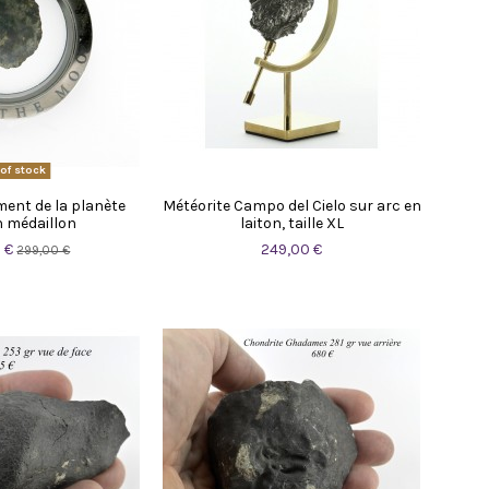
of stock
ment de la planète
Météorite Campo del Cielo sur arc en
 médaillon
laiton, taille XL
 €
249,00 €
299,00 €